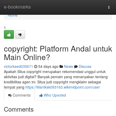
Home
e-bookmarks
Togg
navi
Home
1
copyright: Platform Andal untuk
Main Online?
victorkaed035671
54 days ago
News
Discuss
Apakah Situs copyright merupakan rekomendasi unggul untuk
aktivitas judi digital? Banyak pemain yang menanyakan tentang
kredibilitas agen ini. Situs judi copyright mengklaim sebagai
tempat yang
https://liliantksk093163.wikimidpoint.com/user
Comments
Who Upvoted
Comments