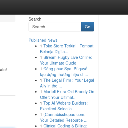
Search
Go
Published News
1
Toko Store Terkini : Tempat
Belanja Digita...
1
Stream Rugby Live Online:
Your Ultimate Guide
1
Đồng phục Spa: Bí quyết
ato!
tạo dựng thương hiệu ch...
1
The Legal Firm : Your Legal
Ally in the ...
1
Martell Extra Old Brandy On
Offer: Your Ultimat...
1
Top AI Website Builders:
Excellent Selectio...
1
{Cannabisshopau.com:
Your Detailed Resource ...
1
Clinical Coding & Billing: