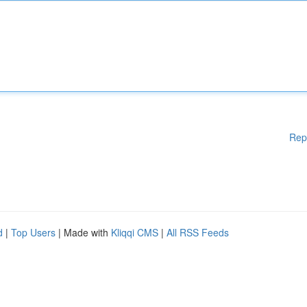
Rep
d
|
Top Users
| Made with
Kliqqi CMS
|
All RSS Feeds