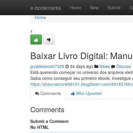
Home
e-bookmarks
Home
New
Submit
G
Home
1
Baixar Livro Digital: Man
guiadeseo407329
54 days ago
News
Discuss
Está querendo começar no universo dos arquivos eletrô
Saiba como conseguir seu primeiro ebook, investigue 
https://shaunascxn666101.blog2learn.com/89183766/obte
Comments
Who Upvoted
Comments
Submit a Comment
No HTML