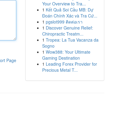
Your Overview to Tra...
1
Kết Quả Soi Cầu MB: Dự
Đoán Chính Xác và Tra Cứ...
1
pgslot999 ติดต่อเรา
1
Discover Genuine Relief:
Chiropractic Treatm...
1
Tropea: La Tua Vacanza da
Sogno
1
Wow388: Your Ultimate
Gaming Destination
ort Page
1
Leading Forex Provider for
Precious Metal T...