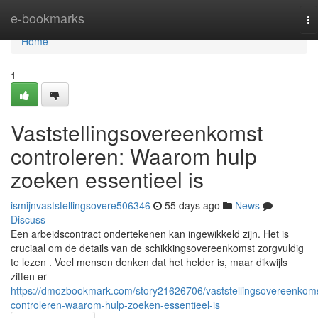
Home
e-bookmarks
To
na
Home
1
Vaststellingsovereenkomst
controleren: Waarom hulp
zoeken essentieel is
ismijnvaststellingsovere506346
55 days ago
News
Discuss
Een arbeidscontract ondertekenen kan ingewikkeld zijn. Het is
cruciaal om de details van de schikkingsovereenkomst zorgvuldig
te lezen . Veel mensen denken dat het helder is, maar dikwijls
zitten er
https://dmozbookmark.com/story21626706/vaststellingsovereenkom
controleren-waarom-hulp-zoeken-essentieel-is