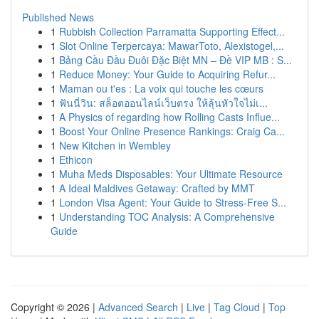
Published News
1
Rubbish Collection Parramatta Supporting Effect...
1
Slot Online Terpercaya: MawarToto, Alexistogel,...
1
Bảng Cầu Đầu Đuôi Đặc Biệt MN – Đề VIP MB : S...
1
Reduce Money: Your Guide to Acquiring Refur...
1
Maman ou t'es : La voix qui touche les cœurs
1
ฟันนี่วิน: สล็อตออนไลน์เว็บตรง ให้ลุ้นหัวใจไม่เ...
1
A Physics of regarding how Rolling Casts Influe...
1
Boost Your Online Presence Rankings: Craig Ca...
1
New Kitchen in Wembley
1
Ethicon
1
Muha Meds Disposables: Your Ultimate Resource
1
A Ideal Maldives Getaway: Crafted by MMT
1
London Visa Agent: Your Guide to Stress-Free S...
1
Understanding TOC Analysis: A Comprehensive
Guide
Copyright © 2026 |
Advanced Search
|
Live
|
Tag Cloud
|
Top