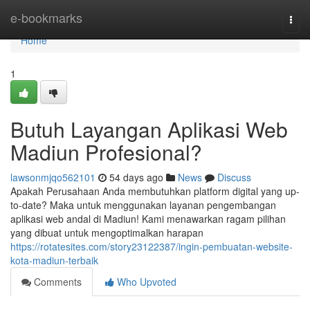
Home
e-bookmarks
Togg
navi
Home
1
Butuh Layangan Aplikasi Web
Madiun Profesional?
lawsonmjqo562101
54 days ago
News
Discuss
Apakah Perusahaan Anda membutuhkan platform digital yang up-
to-date? Maka untuk menggunakan layanan pengembangan
aplikasi web andal di Madiun! Kami menawarkan ragam pilihan
yang dibuat untuk mengoptimalkan harapan
https://rotatesites.com/story23122387/ingin-pembuatan-website-
kota-madiun-terbaik
Comments
Who Upvoted