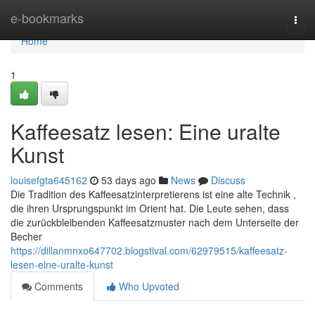
Home
e-bookmarks
Togg
navi
Home
1
Kaffeesatz lesen: Eine uralte
Kunst
louisefgta645162
53 days ago
News
Discuss
Die Tradition des Kaffeesatzinterpretierens ist eine alte Technik ,
die ihren Ursprungspunkt im Orient hat. Die Leute sehen, dass
die zurückbleibenden Kaffeesatzmuster nach dem Unterseite der
Becher
https://dillanmnxo647702.blogstival.com/62979515/kaffeesatz-
lesen-eine-uralte-kunst
Comments
Who Upvoted