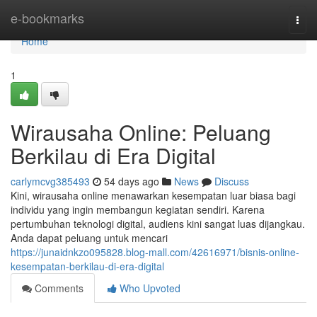
Home
e-bookmarks
Togg
navi
Home
1
Wirausaha Online: Peluang
Berkilau di Era Digital
carlymcvg385493
54 days ago
News
Discuss
Kini, wirausaha online menawarkan kesempatan luar biasa bagi
individu yang ingin membangun kegiatan sendiri. Karena
pertumbuhan teknologi digital, audiens kini sangat luas dijangkau.
Anda dapat peluang untuk mencari
https://junaidnkzo095828.blog-mall.com/42616971/bisnis-online-
kesempatan-berkilau-di-era-digital
Comments
Who Upvoted