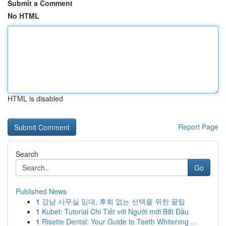
Submit a Comment
No HTML
HTML is disabled
Report Page
Search
Go
Published News
1
강남 사무실 임대, 후회 없는 선택을 위한 꿀팁
1
Kubet: Tutorial Chi Tiết với Người mới Bắt Đầu
1
Risette Dental: Your Guide to Teeth Whitening ...