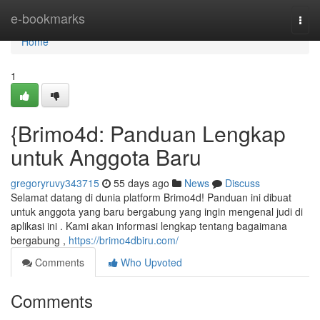
Home
e-bookmarks
Togg
navi
Home
1
{Brimo4d: Panduan Lengkap
untuk Anggota Baru
gregoryruvy343715
55 days ago
News
Discuss
Selamat datang di dunia platform Brimo4d! Panduan ini dibuat
untuk anggota yang baru bergabung yang ingin mengenal judi di
aplikasi ini . Kami akan informasi lengkap tentang bagaimana
bergabung ,
https://brimo4dbiru.com/
Comments
Who Upvoted
Comments