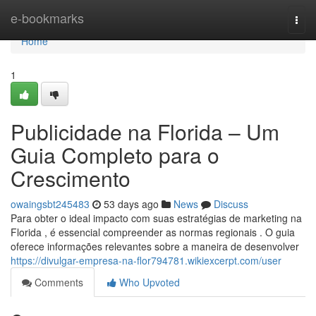
Home
e-bookmarks
Togg
navi
Home
1
Publicidade na Florida – Um
Guia Completo para o
Crescimento
owaingsbt245483
53 days ago
News
Discuss
Para obter o ideal impacto com suas estratégias de marketing na
Florida , é essencial compreender as normas regionais . O guia
oferece informações relevantes sobre a maneira de desenvolver
https://divulgar-empresa-na-flor794781.wikiexcerpt.com/user
Comments
Who Upvoted