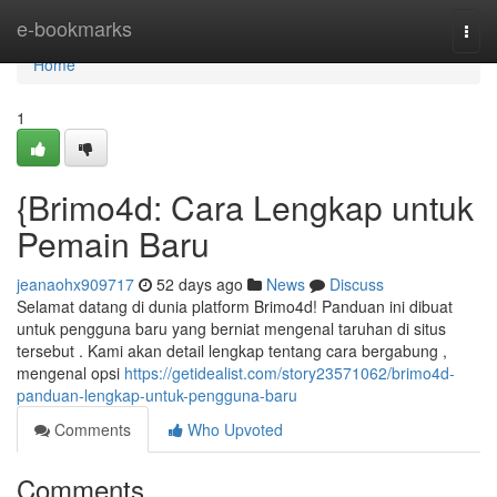
Home
e-bookmarks
Togg
navi
Home
1
{Brimo4d: Cara Lengkap untuk
Pemain Baru
jeanaohx909717
52 days ago
News
Discuss
Selamat datang di dunia platform Brimo4d! Panduan ini dibuat
untuk pengguna baru yang berniat mengenal taruhan di situs
tersebut . Kami akan detail lengkap tentang cara bergabung ,
mengenal opsi
https://getidealist.com/story23571062/brimo4d-
panduan-lengkap-untuk-pengguna-baru
Comments
Who Upvoted
Comments