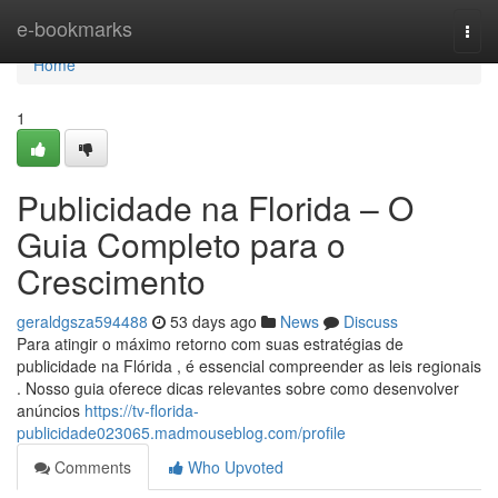
Home
e-bookmarks
Togg
navi
Home
1
Publicidade na Florida – O
Guia Completo para o
Crescimento
geraldgsza594488
53 days ago
News
Discuss
Para atingir o máximo retorno com suas estratégias de
publicidade na Flórida , é essencial compreender as leis regionais
. Nosso guia oferece dicas relevantes sobre como desenvolver
anúncios
https://tv-florida-
publicidade023065.madmouseblog.com/profile
Comments
Who Upvoted