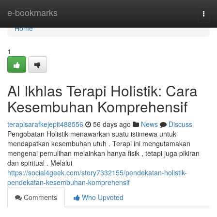
Home
e-bookmarks
Togg
navi
Home
1
Al Ikhlas Terapi Holistik: Cara
Kesembuhan Komprehensif
terapisarafkejepit488556
56 days ago
News
Discuss
Pengobatan Holistik menawarkan suatu istimewa untuk
mendapatkan kesembuhan utuh . Terapi ini mengutamakan
mengenai pemulihan melainkan hanya fisik , tetapi juga pikiran
dan spiritual . Melalui
https://social4geek.com/story7332155/pendekatan-holistik-
pendekatan-kesembuhan-komprehensif
Comments
Who Upvoted