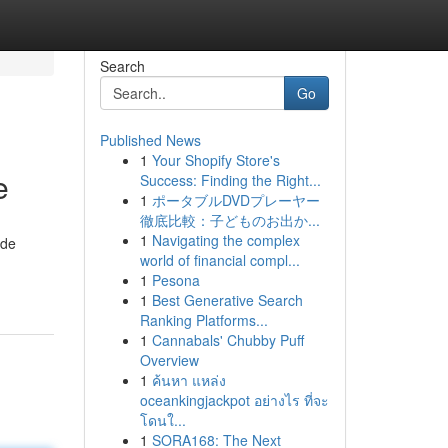
Search
Go
Published News
1
Your Shopify Store's
e
Success: Finding the Right...
1
ポータブルDVDプレーヤー
徹底比較：子どものお出か...
1
Navigating the complex
 de
world of financial compl...
1
Pesona
1
Best Generative Search
Ranking Platforms...
1
Cannabals' Chubby Puff
Overview
1
ค้นหา แหล่ง
oceankingjackpot อย่างไร ที่จะ
โดนใ...
1
SORA168: The Next