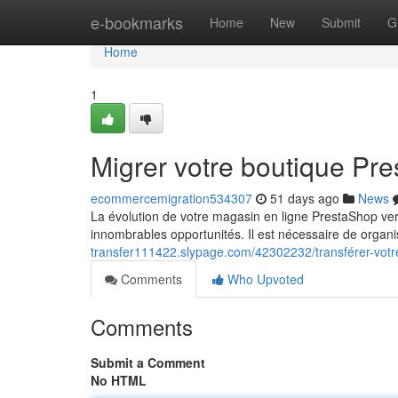
Home
e-bookmarks
Home
New
Submit
G
Home
1
Migrer votre boutique Pr
ecommercemigration534307
51 days ago
News
La évolution de votre magasin en ligne PrestaShop ver
innombrables opportunités. Il est nécessaire de orga
transfer111422.slypage.com/42302232/transférer-votr
Comments
Who Upvoted
Comments
Submit a Comment
No HTML