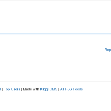
Rep
d
|
Top Users
| Made with
Kliqqi CMS
|
All RSS Feeds