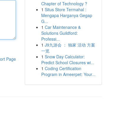
Chapter of Technology ?
1
Situs Store Termahal :
Mengapa Harganya Gegap
G...
1
Car Maintenance &
Solutions Guildford:
Professi...
1
J9九游会 ： 独家 活动 方案
一览
1
Snow Day Calculator:
ort Page
Predict School Closures wi...
1
Coding Certification
Program in Ameerpet: Your...