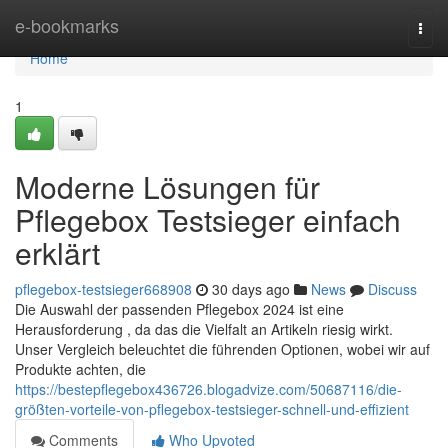
Home
e-bookmarks
Togg
navi
Home
1
Moderne Lösungen für
Pflegebox Testsieger einfach
erklärt
pflegebox-testsieger668908
30 days ago
News
Discuss
Die Auswahl der passenden Pflegebox 2024 ist eine
Herausforderung , da das die Vielfalt an Artikeln riesig wirkt.
Unser Vergleich beleuchtet die führenden Optionen, wobei wir auf
Produkte achten, die
https://bestepflegebox436726.blogadvize.com/50687116/die-
größten-vorteile-von-pflegebox-testsieger-schnell-und-effizient
Comments
Who Upvoted