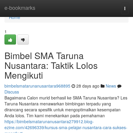
Home
e-bookmarks
Togg
navi
Home
1
Bimbel SMA Taruna
Nusantara: Taktik Lolos
Mengikuti
bimbelsmatarunanusantara968895
28 days ago
News
Discuss
Bagaimana Calon murid berhasil ke SMA Taruna Nusantara? Les
Taruna Nusantara menawarkan bimbingan terpadu yang
dirancang secara spesifik untuk mengoptimalkan kesempatan
Anda lolos. Tim kami menekankan pada pemahaman
https://bimbelsmatarunanusantara279912.blog-
ezine.com/42696339/kursus-sma-pelajar-nusantara-cara-sukses-