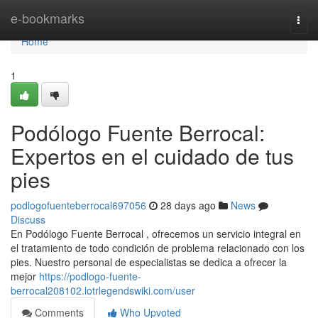
Home
e-bookmarks
Togg
navi
Home
1
Podólogo Fuente Berrocal:
Expertos en el cuidado de tus
pies
podlogofuenteberrocal697056
28 days ago
News
Discuss
En Podólogo Fuente Berrocal , ofrecemos un servicio integral en
el tratamiento de todo condición de problema relacionado con los
pies. Nuestro personal de especialistas se dedica a ofrecer la
mejor
https://podlogo-fuente-
berrocal208102.lotrlegendswiki.com/user
Comments
Who Upvoted