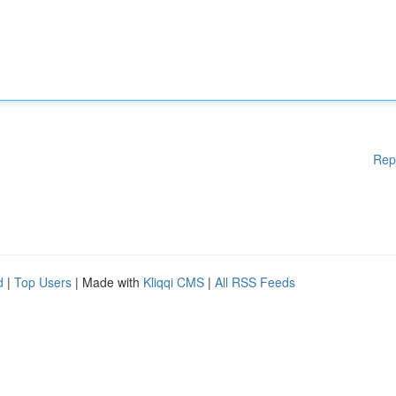
Rep
d
|
Top Users
| Made with
Kliqqi CMS
|
All RSS Feeds