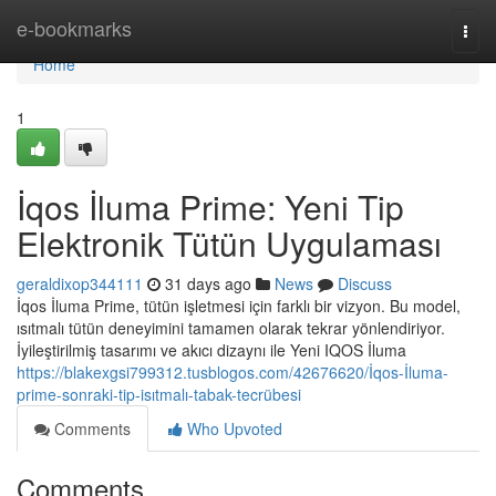
Home
e-bookmarks
Togg
navi
Home
1
İqos İluma Prime: Yeni Tip
Elektronik Tütün Uygulaması
geraldixop344111
31 days ago
News
Discuss
İqos İluma Prime, tütün işletmesi için farklı bir vizyon. Bu model,
ısıtmalı tütün deneyimini tamamen olarak tekrar yönlendiriyor.
İyileştirilmiş tasarımı ve akıcı dizaynı ile Yeni IQOS İluma
https://blakexgsi799312.tusblogos.com/42676620/İqos-İluma-
prime-sonraki-tip-isıtmalı-tabak-tecrübesi
Comments
Who Upvoted
Comments