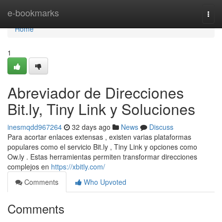
Home
e-bookmarks
Togg
navi
Home
1
Abreviador de Direcciones
Bit.ly, Tiny Link y Soluciones
inesmqdd967264
32 days ago
News
Discuss
Para acortar enlaces extensas , existen varias plataformas
populares como el servicio Bit.ly , Tiny Link y opciones como
Ow.ly . Estas herramientas permiten transformar direcciones
complejos en
https://xbitly.com/
Comments
Who Upvoted
Comments