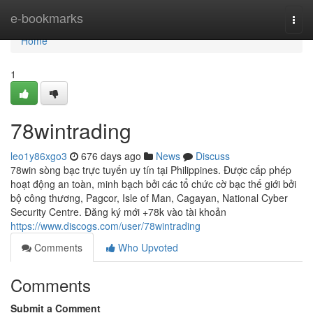
Home
e-bookmarks
Togg
navi
Home
1
78wintrading
leo1y86xgo3
676 days ago
News
Discuss
78win sòng bạc trực tuyến uy tín tại Philippines. Được cấp phép
hoạt động an toàn, minh bạch bởi các tổ chức cờ bạc thế giới bởi
bộ công thương, Pagcor, Isle of Man, Cagayan, National Cyber
Security Centre. Đăng ký mới +78k vào tài khoản
https://www.discogs.com/user/78wintrading
Comments
Who Upvoted
Comments
Submit a Comment